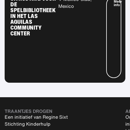
Meer
DE
info
Mexico
SPELBIBLIOTHEEK
IN HET LAS
AGUILAS
COMMUNITY
CENTER
TRAANTJES DROGEN
A
Een initiatief van Regine Sixt
On
Stichting Kinderhulp
in