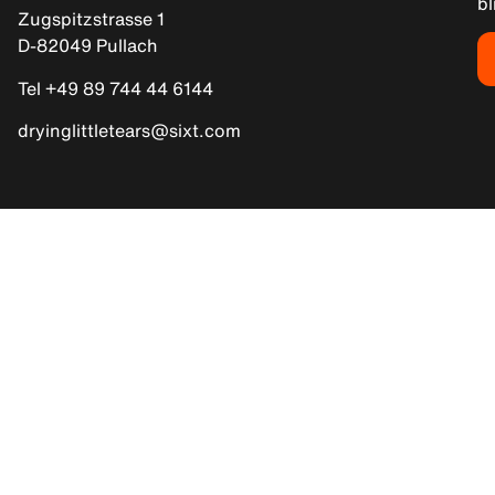
bl
Zugspitzstrasse 1
D-82049 Pullach
Tel +49 89 744 44 6144
dryinglittletears@sixt.com