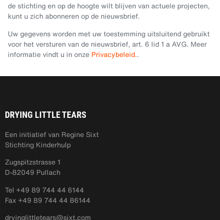
de stichting en op de hoogte wilt blijven van actuele projecten,
kunt u zich abonneren op de nieuwsbrief.
Uw gegevens worden met uw toestemming uitsluitend gebruikt
voor het versturen van de nieuwsbrief, art. 6 lid 1 a AVG. Meer
informatie vindt u in onze
Privacybeleid.
.
DRYING LITTLE TEARS
Een initiatief van Regine Sixt
Stichting Kinderhulp
Zugspitzstrasse 1
D-82049 Pullach
Tel +49 89 744 44 6144
Fax +49 89 744 44 86144
dryinglittletears@sixt.com