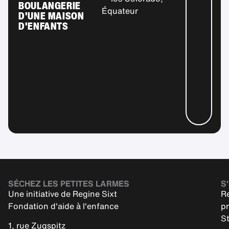
BOULANGERIE
Équateur
D'UNE MAISON
D'ENFANTS
SÉCHEZ LES PETITES LARMES
S'
Une initiative de Regine Sixt
Re
Fondation d'aide à l'enfance
pr
St
1, rue Zugspitz