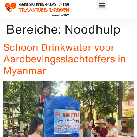
Bereiche:
Noodhulp
Schoon Drinkwater voor
Aardbevingsslachtoffers in
Myanmar