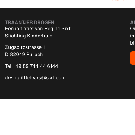
TRAANTJES DROGEN
A
Een initiatief van Regine Sixt
On
Stichting Kinderhulp
in
bl
Zugspitzstrasse 1
D-82049 Pullach
Tel +49 89 744 44 6144
dryinglittletears@sixt.com