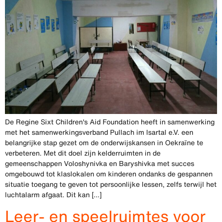
De Regine Sixt Children's Aid Foundation heeft in samenwerking
met het samenwerkingsverband Pullach im Isartal e.V. een
belangrijke stap gezet om de onderwijskansen in Oekraïne te
verbeteren. Met dit doel zijn kelderruimten in de
gemeenschappen Voloshynivka en Baryshivka met succes
omgebouwd tot klaslokalen om kinderen ondanks de gespannen
situatie toegang te geven tot persoonlijke lessen, zelfs terwijl het
luchtalarm afgaat. Dit kan [...]
Leer- en speelruimtes voor