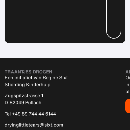
TRAANTJES DROGEN
A
Een initiatief van Regine Sixt
On
Stichting Kinderhulp
in
bl
Zugspitzstrasse 1
D-82049 Pullach
Tel +49 89 744 44 6144
dryinglittletears@sixt.com