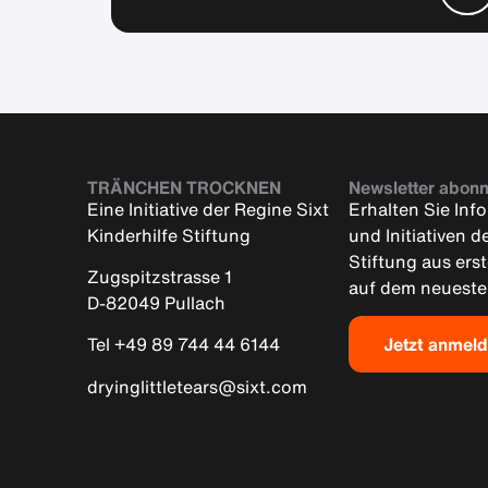
TRÄNCHEN TROCKNEN
Newsletter abonn
Eine Initiative der Regine Sixt
Erhalten Sie Inf
Kinderhilfe Stiftung
und Initiativen d
Stiftung aus ers
Zugspitzstrasse 1
auf dem neueste
D-82049 Pullach
Jetzt anmel
Tel +49 89 744 44 6144
dryinglittletears@sixt.com