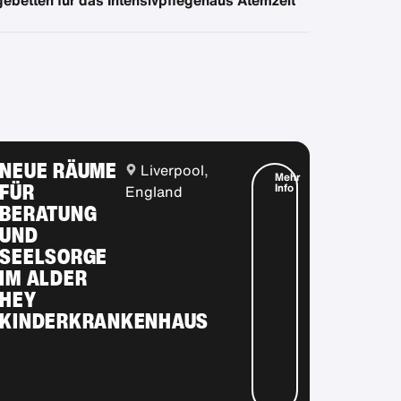
NEUE RÄUME
Liverpool,
Mehr
FÜR
Info
England
BERATUNG
UND
SEELSORGE
IM ALDER
HEY
KINDERKRANKENHAUS