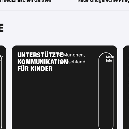
E
UNTERSTÜTZTE
München,
hr
Mehr
KOMMUNIKATION
o
Info
Deutschland
FÜR KINDER