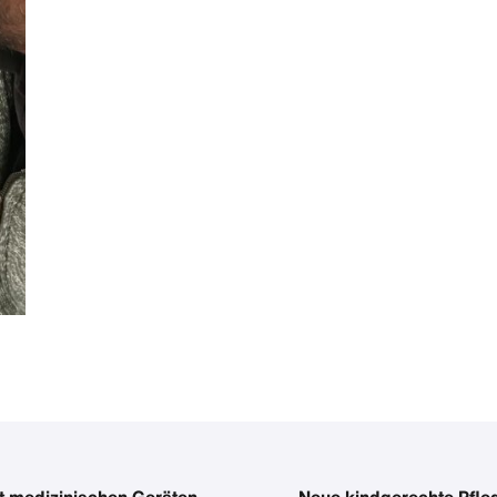
t medizinischen Geräten
Neue kindgerechte Pfleg