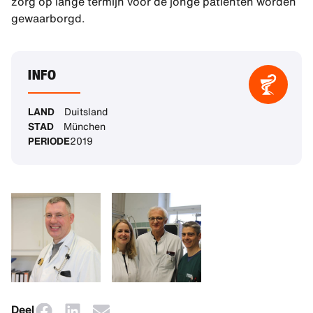
zorg op lange termijn voor de jonge patiënten worden
gewaarborgd.
INFO
LAND
Duitsland
STAD
München
PERIODE
2019
Deel