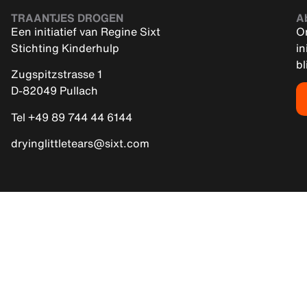
TRAANTJES DROGEN
A
Een initiatief van Regine Sixt
On
Stichting Kinderhulp
in
bl
Zugspitzstrasse 1
D-82049 Pullach
Tel +49 89 744 44 6144
dryinglittletears@sixt.com