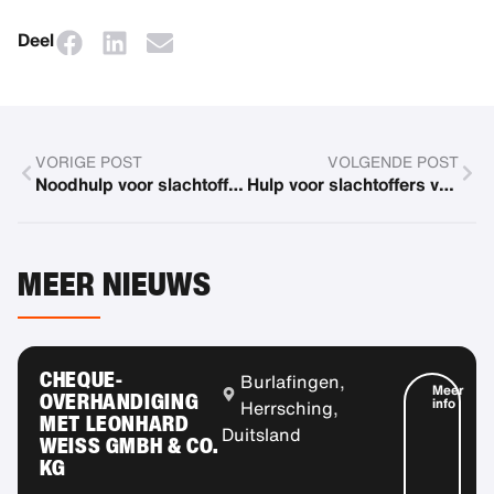
Deel
VORIGE POST
VOLGENDE POST
Noodhulp voor slachtoffers van de vulkaanuitbarsting op St. Vincent
Hulp voor slachtoffers van de overstromingsramp
MEER NIEUWS
CHEQUE-
Burlafingen,
Meer
OVERHANDIGING
info
Herrsching,
MET LEONHARD
Duitsland
WEISS GMBH & CO.
KG