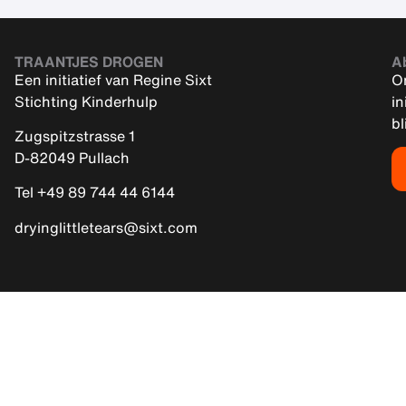
TRAANTJES DROGEN
A
Een initiatief van Regine Sixt
On
Stichting Kinderhulp
in
bl
Zugspitzstrasse 1
D-82049 Pullach
Tel +49 89 744 44 6144
dryinglittletears@sixt.com