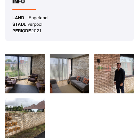
INFO
LAND
Engeland
STAD
Liverpool
PERIODE
2021