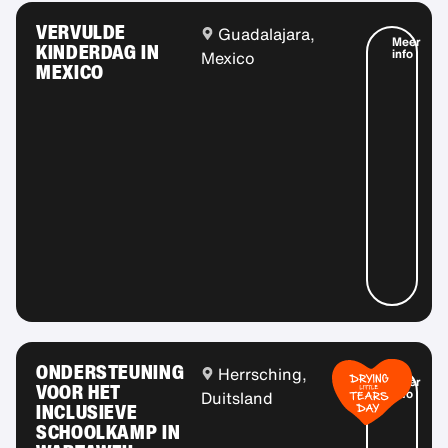
VERVULDE
Guadalajara,
Meer
KINDERDAG IN
info
Mexico
MEXICO
ONDERSTEUNING
Herrsching,
Meer
VOOR HET
info
Duitsland
INCLUSIEVE
SCHOOLKAMP IN