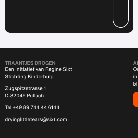
TRAANTJES DROGEN
A
Een initiatief van Regine Sixt
On
Stichting Kinderhulp
in
bl
Zugspitzstrasse 1
D-82049 Pullach
Tel +49 89 744 44 6144
dryinglittletears@sixt.com