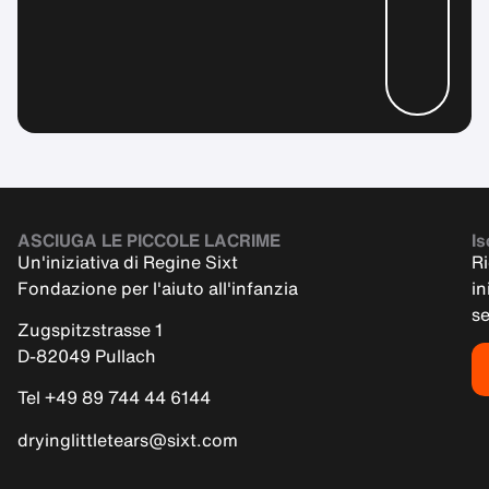
ASCIUGA LE PICCOLE LACRIME
Is
Un'iniziativa di Regine Sixt
Ri
Fondazione per l'aiuto all'infanzia
in
s
Zugspitzstrasse 1
D-82049 Pullach
Tel +49 89 744 44 6144
dryinglittletears@sixt.com