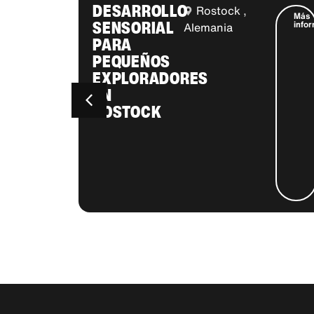
DESARROLLO
Rostock ,
Más
Más
SENSORIAL
información
info
Alemania
PARA
PEQUEÑOS
EXPLORADORES
EN
ROSTOCK