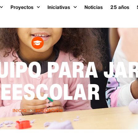
Proyectos
Iniciativas
Noticias
25 años
UIPO PARA JA
REESCOLAR
INICIO
>
EDUCACIÓN