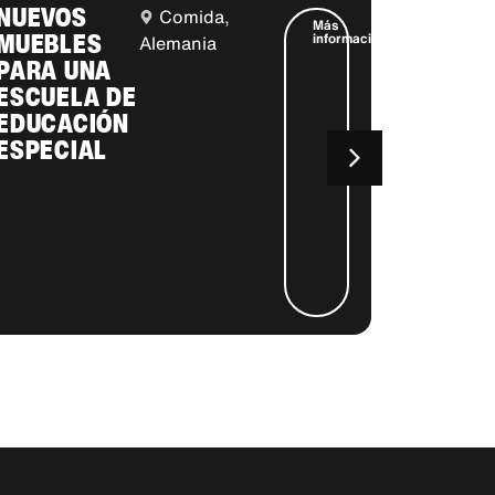
NUEVOS
EQUIP
Comida,
Más
MUEBLES
ESCOL
información
Alemania
PARA UNA
PARA 
ESCUELA DE
DESFA
EDUCACIÓN
EN
ESPECIAL
MYAN