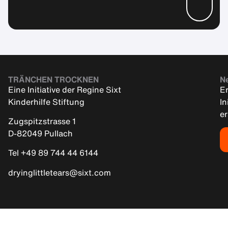
TRÄNCHEN TROCKNEN
Ne
Eine Initiative der Regine Sixt
Er
Kinderhilfe Stiftung
In
e
Zugspitzstrasse 1
D-82049 Pullach
Tel +49 89 744 44 6144
dryinglittletears@sixt.com