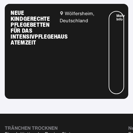
NEUE
Wölfersheim,
Mehr
KINDGERECHTE
Info
Deutschland
PFLEGEBETTEN
FÜR DAS
INTENSIVPFLEGEHAUS
ATEMZEIT
TRÄNCHEN TROCKNEN
Ne