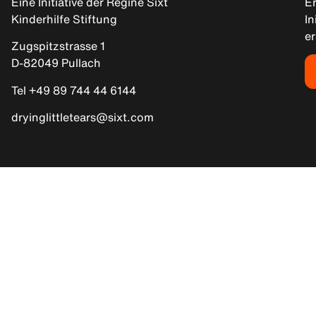
Eine Initiative der Regine Sixt
Er
Kinderhilfe Stiftung
In
e
Zugspitzstrasse 1
D-82049 Pullach
Tel +49 89 744 44 6144
dryinglittletears@sixt.com