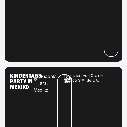
KINDERTAGS-
Finanziert von
Xix de
Guadala
Mehr
PARTY IN
Mexico S.A. de C.V.
Info
jara,
MEXIKO
Mexiko