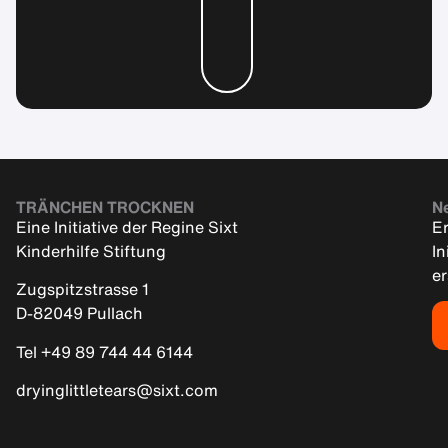
TRÄNCHEN TROCKNEN
Ne
Eine Initiative der Regine Sixt
Er
Kinderhilfe Stiftung
In
e
Zugspitzstrasse 1
D-82049 Pullach
Tel +49 89 744 44 6144
dryinglittletears@sixt.com