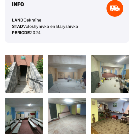
INFO
LAND
Oekraïne
STAD
Voloshynivka en Baryshivka
PERIODE
2024