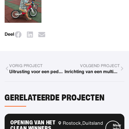
Deel
VORIG PROJECT
VOLGEND PROJECT
Uitrusting voor een pedagogische speelruimte
Inrichting van een multisensorische ruimte
GERELATEERDE PROJECTEN
OPENING VAN HET
Rostock,
Duitsland
Meer
CLEAN WINNERS
info