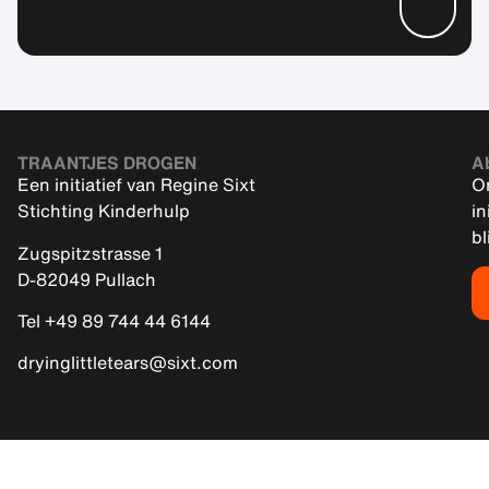
TRAANTJES DROGEN
A
Een initiatief van Regine Sixt
On
Stichting Kinderhulp
in
bl
Zugspitzstrasse 1
D-82049 Pullach
Tel +49 89 744 44 6144
dryinglittletears@sixt.com