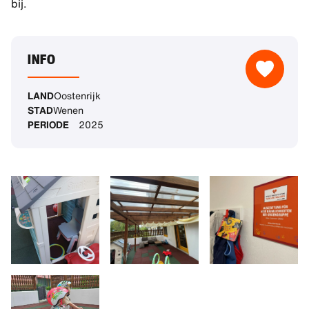
bij.
INFO
LAND
Oostenrijk
STAD
Wenen
PERIODE
2025