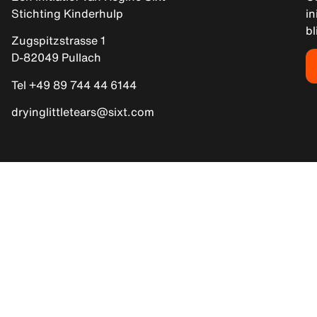
Stichting Kinderhulp
in
bl
Zugspitzstrasse 1
D-82049 Pullach
Tel +49 89 744 44 6144
dryinglittletears@sixt.com