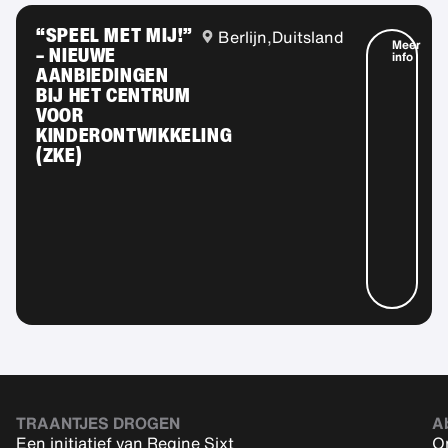
“SPEEL MET MIJ!”
Berlijn,
Duitsland
Meer
– NIEUWE
info
AANBIEDINGEN
BIJ HET CENTRUM
VOOR
KINDERONTWIKKELING
(ZKE)
TRAANTJES DROGEN
A
Een initiatief van Regine Sixt
On