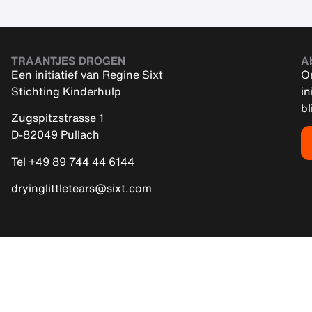
TRAANTJES DROGEN
A
Een initiatief van Regine Sixt
On
Stichting Kinderhulp
in
bl
Zugspitzstrasse 1
D-82049 Pullach
Tel +49 89 744 44 6144
dryinglittletears@sixt.com