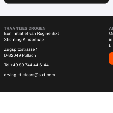
TRAANTJES DROGEN
A
Een initiatief van Regine Sixt
On
Stichting Kinderhulp
in
bl
Zugspitzstrasse 1
D-82049 Pullach
Tel +49 89 744 44 6144
dryinglittletears@sixt.com