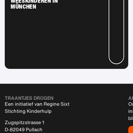
WEESKINDEREN IN
MÜNCHEN
TRAANTJES DROGEN
A
Een initiatief van Regine Sixt
On
Stichting Kinderhulp
in
bl
Zugspitzstrasse 1
D-82049 Pullach