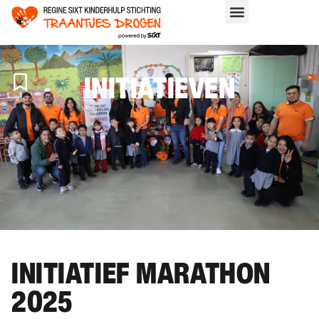
INITIATIEVEN
H
>
IN
INITIATIEF MARATHON
2025