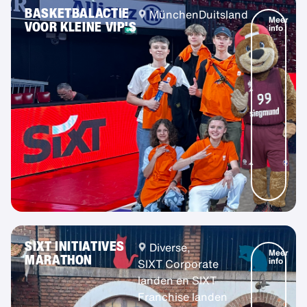
BASKETBALACTIE
München
Duitsland
Meer
VOOR KLEINE VIP'S
info
SIXT INITIATIVES
Diverse,
Meer
MARATHON
info
SIXT Corporate
landen en SIXT
Franchise landen