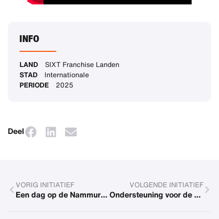
INFO
LAND
SIXT Franchise Landen
STAD
Internationale
PERIODE
2025
Deel
VORIG INITIATIEF
VOLGENDE INITIATIEF
Een dag op de Nammura Government Higher Primary School
Ondersteuning voor de woongroep Froschkern