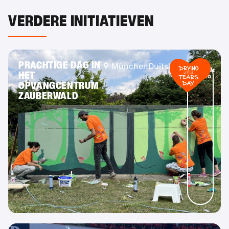
VERDERE INITIATIEVEN
PRACHTIGE DAG IN
München
Duitsland
Meer
HET
info
OPVANGCENTRUM
ZAUBERWALD