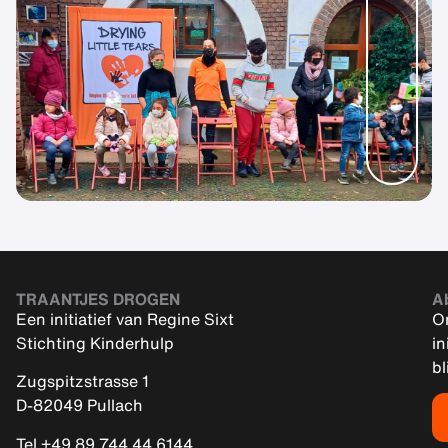
TRAANTJES DROGEN
A
Een initiatief van Regine Sixt
On
Stichting Kinderhulp
in
bl
Zugspitzstrasse 1
D-82049 Pullach
Tel +49 89 744 44 6144