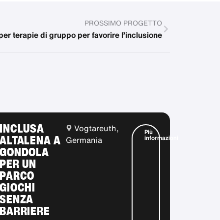
PROSSIMO PROGETTO
per terapie di gruppo per favorire l’inclusione
INCLUSA
Vogtareuth,
Più
ALTALENA A
informazioni
Germania
GONDOLA
PER UN
PARCO
GIOCHI
SENZA
BARRIERE