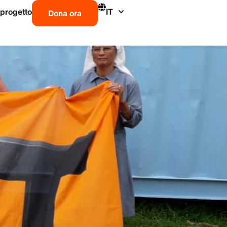
 progetto
IT
Dona ora