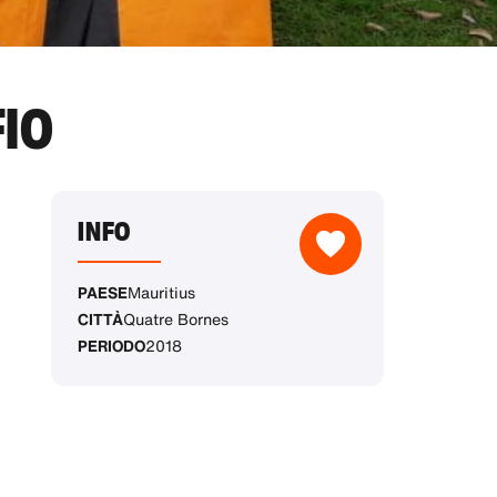
IO
INFO
PAESE
Mauritius
CITTÀ
Quatre Bornes
PERIODO
2018