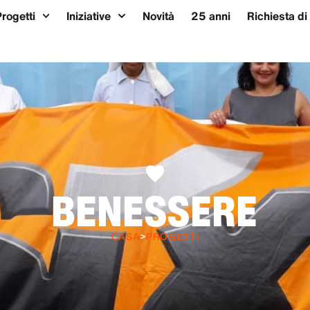
Progetti
Iniziative
Novità
25 anni
Richiesta di
BENESSERE
CASA
>
PROGETTI