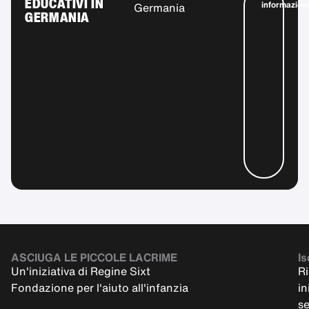
EDUCATIVI IN
informazioni
Germania
GERMANIA
ASCIUGA LE PICCOLE LACRIME
Is
Un'iniziativa di Regine Sixt
Ri
Fondazione per l'aiuto all'infanzia
in
s