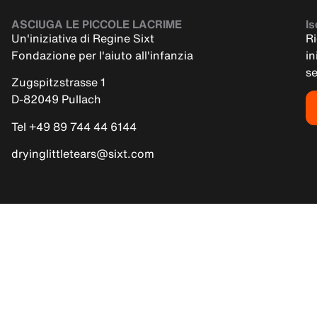
ASCIUGA LE PICCOLE LACRIME
Is
Un'iniziativa di Regine Sixt
Ri
Fondazione per l'aiuto all'infanzia
in
s
Zugspitzstrasse 1
D-82049 Pullach
Tel +49 89 744 44 6144
dryinglittletears@sixt.com