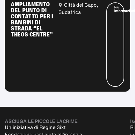
AMPLIAMENTO
Città del Capo,
Più
DEL PUNTO DI
informazioni
Sudafrica
CONTATTO PER I
BAMBINI DI
STRADA “EL
THEOS CENTRE”
ASCIUGA LE PICCOLE LACRIME
Is
Un'iniziativa di Regine Sixt
Ri
Fondazione per l'aiuto all'infanzia
in