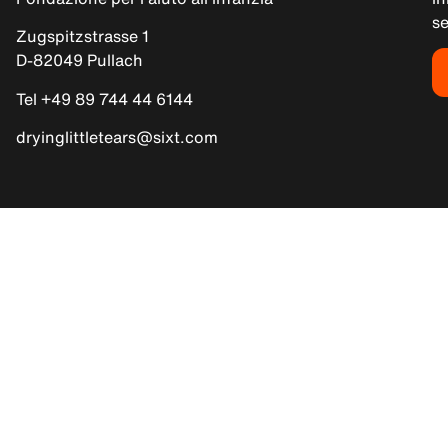
s
Zugspitzstrasse 1
D-82049 Pullach
Tel +49 89 744 44 6144
dryinglittletears@sixt.com