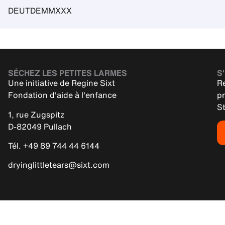
DEUTDEMMXXX
SÉCHEZ LES PETITES LARMES
S'
Une initiative de Regine Sixt
Re
Fondation d'aide à l'enfance
pr
St
1, rue Zugspitz
D-82049 Pullach
Tél. +49 89 744 44 6144
dryinglittletears@sixt.com