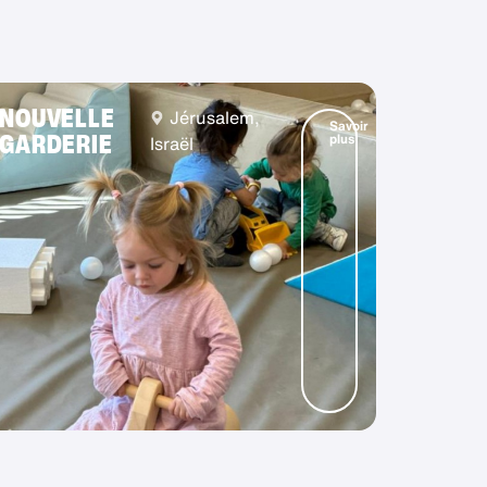
NOUVELLE
Jérusalem,
Savoir
GARDERIE
plus
Israël