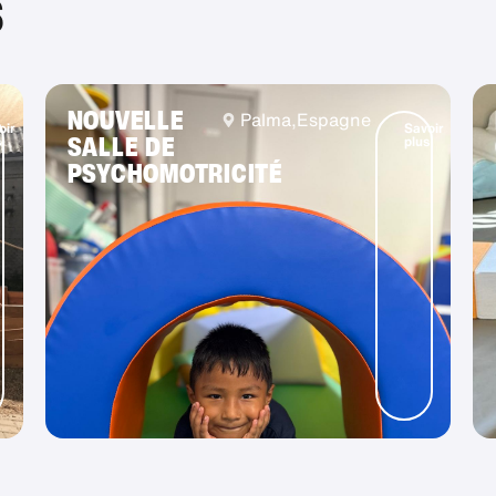
S
NOUVELLE
Palma,
Espagne
oir
Savoir
SALLE DE
s
plus
PSYCHOMOTRICITÉ