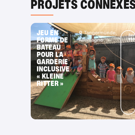
PROJETS CONNEXE
JEU EN
Tangermünde,
Sav
FORME DE
plu
Allemagne
BATEAU
POUR LA
GARDERIE
INCLUSIVE
« KLEINE
RITTER »