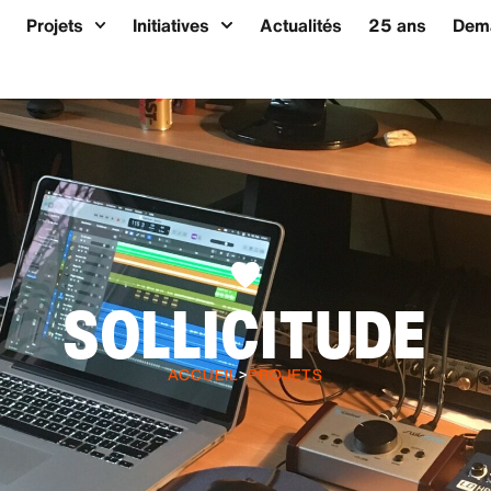
Projets
Initiatives
Actualités
25 ans
Dema
SOLLICITUDE
ACCUEIL
>
PROJETS