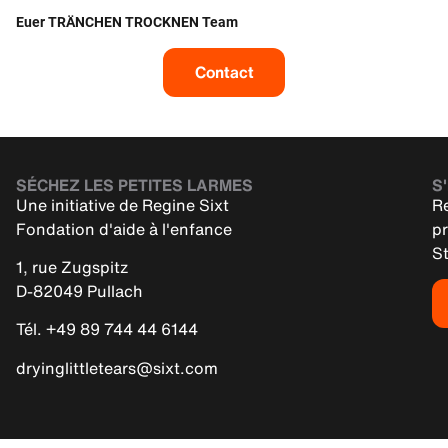
Euer TRÄNCHEN TROCKNEN
Team
Contact
SÉCHEZ LES PETITES LARMES
S'
Une initiative de Regine Sixt
Re
Fondation d'aide à l'enfance
pr
St
1, rue Zugspitz
D-82049 Pullach
Tél. +49 89 744 44 6144
dryinglittletears@sixt.com