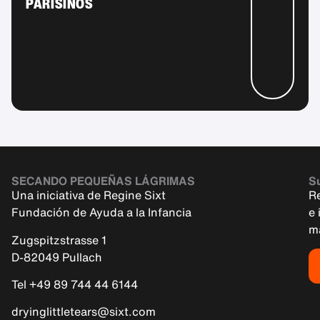
PARISINOS
SECANDO PEQUEÑAS LÁGRIMAS
Su
Una iniciativa de Regine Sixt
R
Fundación de Ayuda a la Infancia
e 
m
Zugspitzstrasse 1
D-82049 Pullach
Tel +49 89 744 44 6144
dryinglittletears@sixt.com