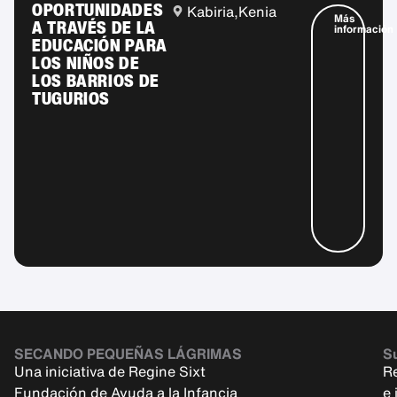
OPORTUNIDADES
Kabiria,
Kenia
Más
A TRAVÉS DE LA
información
EDUCACIÓN PARA
LOS NIÑOS DE
LOS BARRIOS DE
TUGURIOS
SECANDO PEQUEÑAS LÁGRIMAS
Su
Una iniciativa de Regine Sixt
R
Fundación de Ayuda a la Infancia
e 