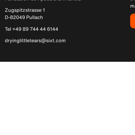
m
Zugspitzstrasse 1
D-82049 Pullach
Tel +49 89 744 44 6144
dryinglittletears@sixt.com