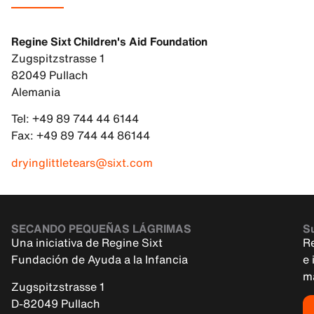
Regine Sixt Children's Aid Foundation
Zugspitzstrasse 1
82049 Pullach
Alemania
Tel: +49 89 744 44 6144
Fax: +49 89 744 44 86144
dryinglittletears@sixt.com
SECANDO PEQUEÑAS LÁGRIMAS
Su
Una iniciativa de Regine Sixt
R
Fundación de Ayuda a la Infancia
e 
m
Zugspitzstrasse 1
D-82049 Pullach