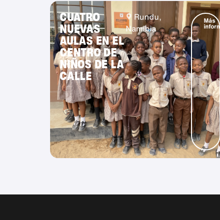
CUATRO
Rundu,
Más
NUEVAS
infor
Namibia
AULAS EN EL
CENTRO DE
NIÑOS DE LA
CALLE