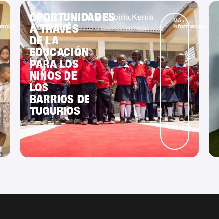
OPORTUNIDADES
Kabiria,
Kenia
Más
A TRAVÉS
mación
información
DE LA
EDUCACIÓN
PARA LOS
NIÑOS DE
LOS
BARRIOS DE
TUGURIOS