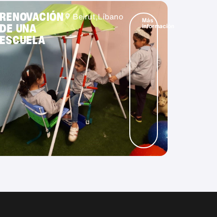
RENOVACIÓN
Beirut,
Líbano
Más
DE UNA
información
ESCUELA