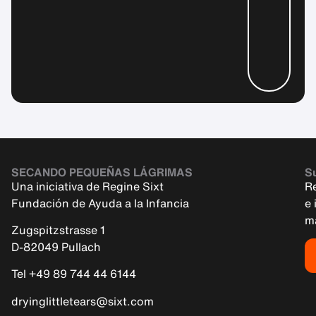
SECANDO PEQUEÑAS LÁGRIMAS
Su
Una iniciativa de Regine Sixt
R
Fundación de Ayuda a la Infancia
e 
m
Zugspitzstrasse 1
D-82049 Pullach
Tel +49 89 744 44 6144
dryinglittletears@sixt.com