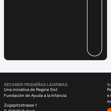
SECANDO PEQUEÑAS LÁGRIMAS
Su
Una iniciativa de Regine Sixt
R
Fundación de Ayuda a la Infancia
e 
m
Zugspitzstrasse 1
D-82049 Pullach