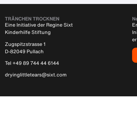
TRÄNCHEN TROCKNEN
Ne
Eine Initiative der Regine Sixt
Er
Kinderhilfe Stiftung
In
e
Zugspitzstrasse 1
D-82049 Pullach
Tel +49 89 744 44 6144
dryinglittletears@sixt.com