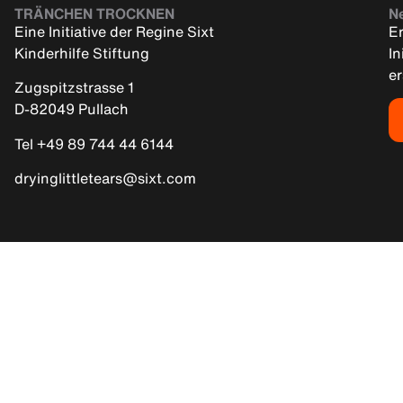
TRÄNCHEN TROCKNEN
Ne
Eine Initiative der Regine Sixt
Er
Kinderhilfe Stiftung
In
e
Zugspitzstrasse 1
D-82049 Pullach
Tel +49 89 744 44 6144
dryinglittletears@sixt.com