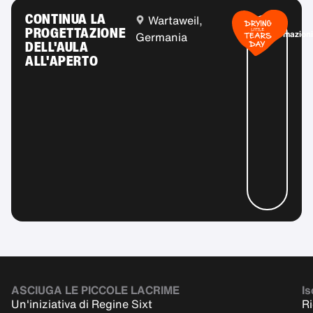
CONTINUA LA
Wartaweil,
Più
PROGETTAZIONE
informazioni
Germania
DELL'AULA
ALL'APERTO
ASCIUGA LE PICCOLE LACRIME
Is
Un'iniziativa di Regine Sixt
Ri