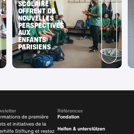
SCOLAIRE
OFFRENT DE
NOUVELLES
PERSPECTIVES
AUX
ENFANTS
PARISIENS
wsletter
Références
ormations de première
Fondation
ts et initiatives de la
Helfen & unterstützen
rhilfe Stiftung et restez