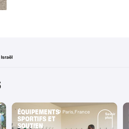
Israël
S
ÉQUIPEMENTS
Paris,
France
oir
Savoir
SPORTIFS ET
s
plus
SOUTIEN