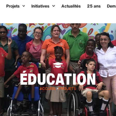
Projets
Initiatives
Actualités
25 ans
Dema
ÉDUCATION
ACCUEIL
>
PROJETS