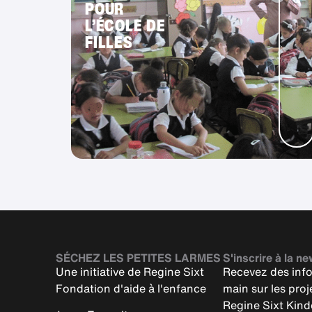
POUR
L’ÉCOLE DE
FILLES
SÉCHEZ LES PETITES LARMES
S'inscrire à la ne
Une initiative de Regine Sixt
Recevez des inf
Fondation d'aide à l'enfance
main sur les proje
Regine Sixt Kinde