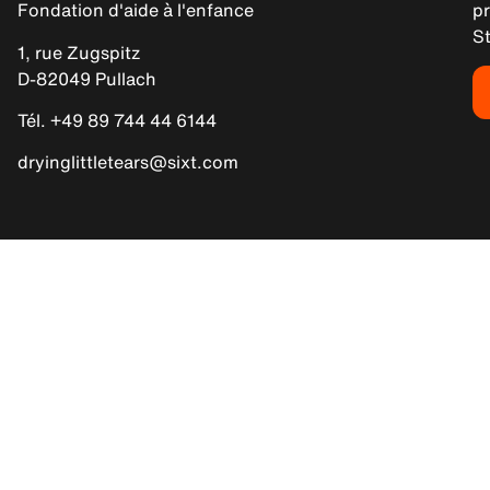
Fondation d'aide à l'enfance
pr
St
1, rue Zugspitz
D-82049 Pullach
Tél. +49 89 744 44 6144
dryinglittletears@sixt.com