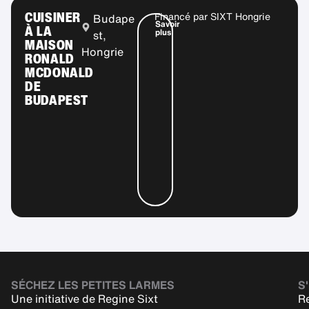
CUISINER
Financé par
SIXT Hongrie
Budape
Savoir
À LA
plus
st,
MAISON
Hongrie
RONALD
MCDONALD
DE
BUDAPEST
SÉCHEZ LES PETITES LARMES
S'
Une initiative de Regine Sixt
Re