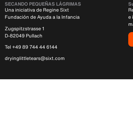
SECANDO PEQUEÑAS LÁGRIMAS
Su
Una iniciativa de Regine Sixt
R
Fundación de Ayuda a la Infancia
e 
m
Zugspitzstrasse 1
D-82049 Pullach
Tel +49 89 744 44 6144
dryinglittletears@sixt.com