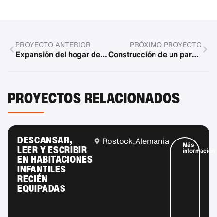
PROYECTO ANTERIOR
PRÓXIMO PROYECTO
Expansión del hogar de niños de las Hermanas Ursulinas
Construcción de un parque infantil en el jardín de infancia HaMamzi
PROYECTOS RELACIONADOS
DESCANSAR,
Rostock,
Alemania
Más
LEER Y ESCRIBIR
información
EN HABITACIONES
INFANTILES
RECIÉN
EQUIPADAS