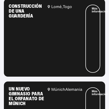
CONSTRUCCIÓN
Lomé,
Togo
Más
DE UNA
información
GUARDERÍA
UN NUEVO
Múnich
Alemania
Más
GIMNASIO PARA
información
EL ORFANATO DE
MÚNICH