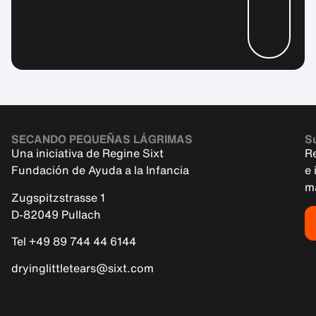
SECANDO PEQUEÑAS LÁGRIMAS
Su
Una iniciativa de Regine Sixt
R
Fundación de Ayuda a la Infancia
e 
m
Zugspitzstrasse 1
D-82049 Pullach
Tel +49 89 744 44 6144
dryinglittletears@sixt.com