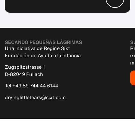
SECANDO PEQUEÑAS LÁGRIMAS
Su
Una iniciativa de Regine Sixt
R
Fundación de Ayuda a la Infancia
e 
m
Zugspitzstrasse 1
D-82049 Pullach
Tel +49 89 744 44 6144
dryinglittletears@sixt.com