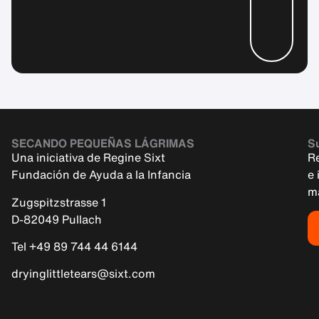
SECANDO PEQUEÑAS LÁGRIMAS
Su
Una iniciativa de Regine Sixt
R
Fundación de Ayuda a la Infancia
e 
m
Zugspitzstrasse 1
D-82049 Pullach
Tel +49 89 744 44 6144
dryinglittletears@sixt.com