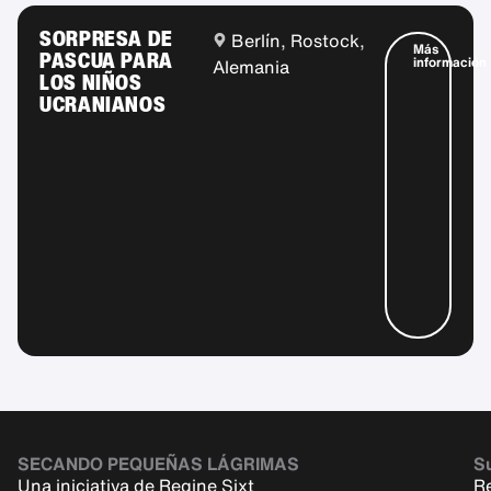
SORPRESA DE
Berlín, Rostock,
Más
PASCUA PARA
información
Alemania
LOS NIÑOS
UCRANIANOS
SECANDO PEQUEÑAS LÁGRIMAS
Su
Una iniciativa de Regine Sixt
R