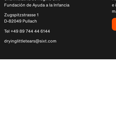
Fundación de Ayuda a la Infancia
e 
m
Zugspitzstrasse 1
D-82049 Pullach
Tel +49 89 744 44 6144
dryinglittletears@sixt.com