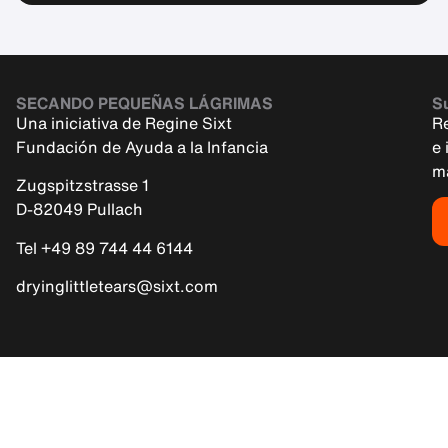
SECANDO PEQUEÑAS LÁGRIMAS
Su
Una iniciativa de Regine Sixt
R
Fundación de Ayuda a la Infancia
e 
m
Zugspitzstrasse 1
D-82049 Pullach
Tel +49 89 744 44 6144
dryinglittletears@sixt.com