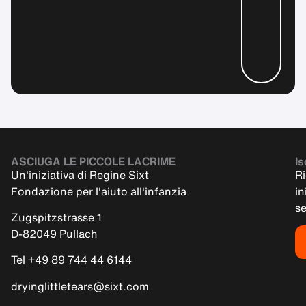
ASCIUGA LE PICCOLE LACRIME
Is
Un'iniziativa di Regine Sixt
Ri
Fondazione per l'aiuto all'infanzia
in
s
Zugspitzstrasse 1
D-82049 Pullach
Tel +49 89 744 44 6144
dryinglittletears@sixt.com