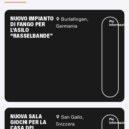
NUOVO IMPIANTO
Burlafingen,
Più
DI FANGO PER
informazioni
Germania
L'ASILO
“RASSELBANDE”
NUOVA SALA
San Gallo,
Più
GIOCHI PER LA
informazioni
Svizzera
CASA DEI