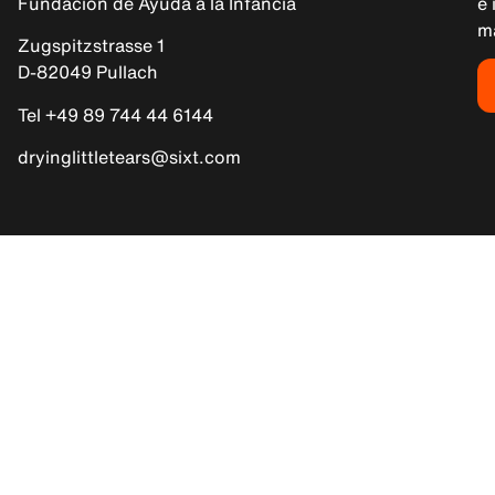
Fundación de Ayuda a la Infancia
e 
m
Zugspitzstrasse 1
D-82049 Pullach
Tel +49 89 744 44 6144
dryinglittletears@sixt.com