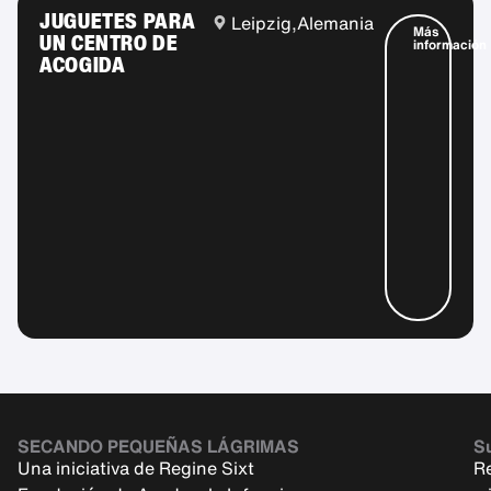
JUGUETES PARA
Leipzig,
Alemania
Más
UN CENTRO DE
información
ACOGIDA
SECANDO PEQUEÑAS LÁGRIMAS
Su
Una iniciativa de Regine Sixt
R