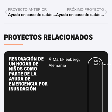
PROYECTO ANTERIOR
PRÓXIMO PROYECTO
Ayuda en caso de catástrofe en Japón, 300 sacos de dormir para la escuela primaria Shishiori
Ayuda en caso de catástrofe en África Oriental: Medicamentos y complementos alimenticios para Tanzania
PROYECTOS RELACIONADOS
RENOVACIÓN DE
Markkleeberg,
Más
UN HOGAR DE
información
Alemania
NIÑOS COMO
PARTE DE LA
AYUDA DE
EMERGENCIA POR
INUNDACIÓN