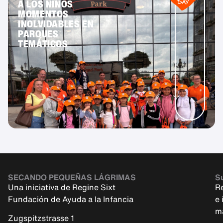
A LOS NIÑOS
MOMENTOS
INOLVIDABLES EN
PARQUES
TEMÁTICOS
SECANDO PEQUEÑAS LÁGRIMAS
Su
Una iniciativa de Regine Sixt
R
Fundación de Ayuda a la Infancia
e 
m
Zugspitzstrasse 1