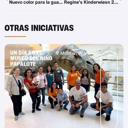
Nuevo color para la guardería Johanniter
Regine's Kinderwiesn 2025
OTRAS INICIATIVAS
UN DÍA EN EL
Monterrey,
México
Más
MUSEO DEL NIÑO
información
PAPALOTE