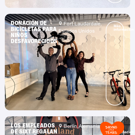
DONACIÓN DE
Fort Lauderdale,
Más
BICICLETAS PARA
información
Estados Unidos
NIÑOS
DESFAVORECIDOS
LOS EMPLEADOS
Berlín,
Alemania
Más
DE SIXT REGALAN
información