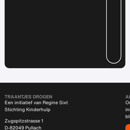
TRAANTJES DROGEN
A
Een initiatief van Regine Sixt
On
Stichting Kinderhulp
in
bl
Zugspitzstrasse 1
D-82049 Pullach