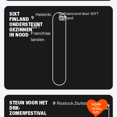
SIXT
Gefinancierd door
SIXT
Helsinki
Meer
FINLAND
Finnland
info
,
ONDERSTEUNT
SIXT
GEZINNEN
Franchise
IN NOOD
landen
STEUN VOOR HET
Rostock,
Duitsland
Meer
DRK-
info
ZOMERFESTIVAL