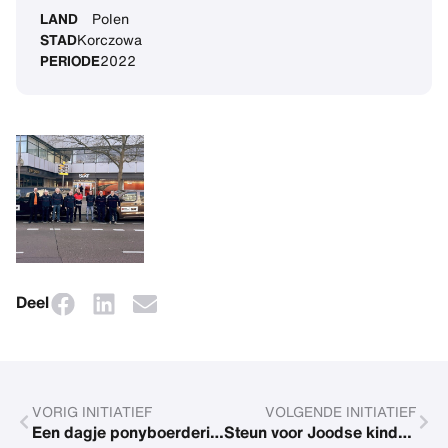
LAND
Polen
STAD
Korczowa
PERIODE
2022
Deel
VORIG INITIATIEF
VOLGENDE INITIATIEF
Een dagje ponyboerderij voor kinderen uit München
Steun voor Joodse kinderen uit Oekraïne