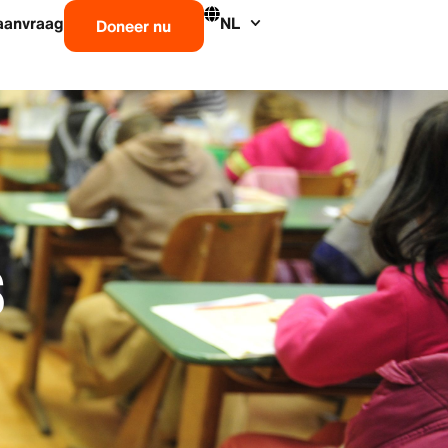
aanvraag
NL
Doneer nu
S